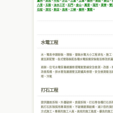
蘆州
、
永和
、
中和
、
汐止
、
三重
、
土城
、
樹林
、
新莊
、
泰山
、
八里
、
五股
、
淡水
三芝
、
石門
、
金山
、
萬里
、
瑞芳
、
貢寮
、
雙
石碇
、
深坑
、
新店
、
烏來
、
三峽
、
樹林
、
鶯歌
。
水電工程
水、電表申請新裝、增裝、復裝水電大小工程承包、施工
建瓦斯配管、各式管路裝配各種水電設備安裝衛浴修改抓漏
商辦、住宅水電保養維護修理電氣管線安全檢測、改善、
改善馬桶、排水管阻塞通管瓦斯爐具修理、安全檢測衛浴
塔、冷氣
打石工程
提供牆面拆除、外牆破碎、房屋拆除、打石等各種打石拆
凱打石拆除採用專業技術，不破壞建築結構，減少您的損
方式施工。專業的施工人員、高效的施工進度、優良的施工