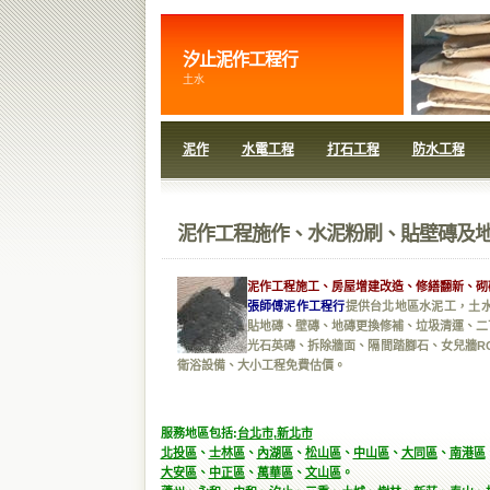
汐止泥作工程行
土水
泥作
水電工程
打石工程
防水工程
泥作工程施作、水泥粉刷、貼壁磚及地
泥作工程施工、房屋增建改造、修繕翻新、砌
張師傅泥作工程行
提供台北地區水泥工，土水
貼地磚、壁磚、地磚更換修補、垃圾清運、二
光石英磚、拆除牆面、隔間踏腳石、女兒牆R
衛浴設備、大小工程免費估價。
服務地區包括:
台北市
,
新北市
北投區
、
士林區
、
內湖區
、
松山區
、
中山區
、
大同區
、
南港區
大安區
、
中正區
、
萬華區
、
文山區
。