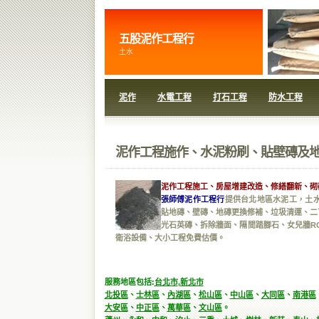
五股泥作工程行
土水
泥作
水電工程
打石工程
防水工程
泥作工程施作、水泥粉刷、貼壁磚及地
泥作工程施工、房屋增建改造、修繕翻新、砌
張師傅泥作工程行
提供台北地區水泥工，土水
貼地磚、壁磚、地磚更換修補、垃圾清運、二
光石英磚、拆除牆面、隔間踏腳石、女兒牆R
衛浴設備、大小工程免費估價。
服務地區包括:
台北市
,
新北市
北投區
、
士林區
、
內湖區
、
松山區
、
中山區
、
大同區
、
南港區
大安區
、
中正區
、
萬華區
、
文山區
。