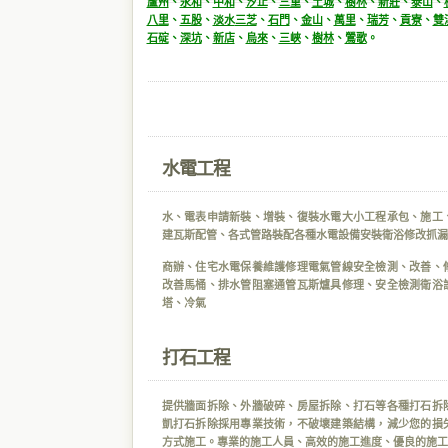
蘆州
、
永和
、
中和
、
汐止
、
三重
、
土城
、
樹林
、
新莊
、
泰山
、
八里
、
五股
、
淡水
三芝
、
石門
、
金山
、
萬里
、
瑞芳
、
貢寮
、
雙
石碇
、
深坑
、
新店
、
烏來
、
三峽
、
樹林
、
鶯歌
。
水電工程
水、電表申請新裝、增裝、復裝水電大小工程承包、施工
建瓦斯配管、各式管路裝配各種水電設備安裝衛浴修改抓漏
商辦、住宅水電保養維護修理電氣管線安全檢測、改善、
改善馬桶、排水管阻塞通管瓦斯爐具修理、安全檢測衛浴
塔、冷氣
打石工程
提供牆面拆除、外牆破碎、房屋拆除、打石等各種打石拆
凱打石拆除採用專業技術，不破壞建築結構，減少您的損
方式施工。專業的施工人員、高效的施工進度、優良的施工